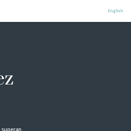
English
ez
e superan