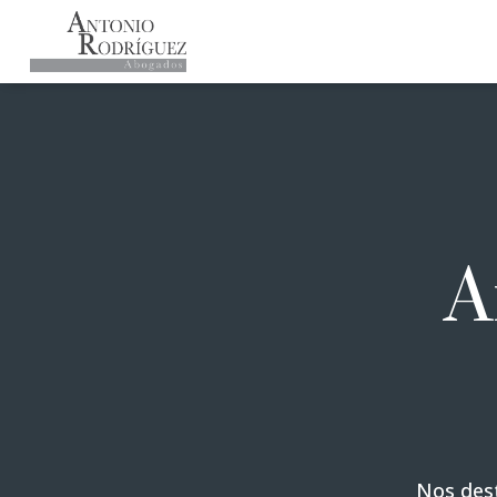
A
Nos dest